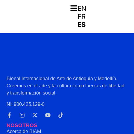
María Roldán
EN
FR
ES
Bienal Internacional de Arte de Antioquia y Medellín.
Creemos en el arte y la cultura como fuerzas de libertad
y transformación social.
NI: 900.425.129-0
NOSOTROS
Acerca de BIAM