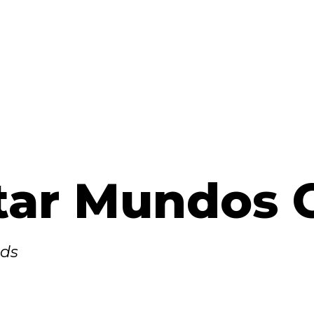
itar Mundos
lds