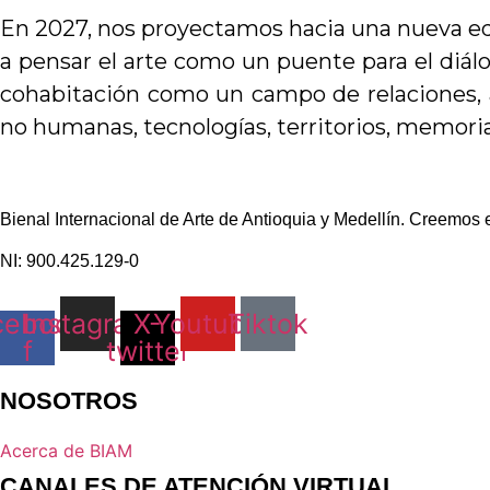
En 2027, nos proyectamos hacia una nueva ed
a pensar el arte como un puente para el diálo
cohabitación como un campo de relaciones, a
no humanas, tecnologías, territorios, memorias
Bienal Internacional de Arte de Antioquia y Medellín. Creemos en
NI: 900.425.129-0
cebook-
Instagram
X-
Youtube
Tiktok
f
twitter
NOSOTROS
Acerca de BIAM
CANALES DE ATENCIÓN VIRTUAL